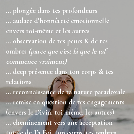
… plongée dans tes profondeurs
… audace d'honnêteté émotionnelle
envers toi-même et les autres
… observation de tes peurs & de tes
ombres
(parce que c’est là que le taf
commence vraiment)
… deep présence dans ton corps & tes
relations
… reconnaissance de ta nature paradoxale
… remise en question de tes engagements
(envers le Divin, toi-même, les autres)
… cheminement vers une acceptation
totale de Ta Foi, ton corps, tes ombres