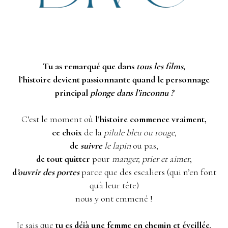
Tu as remarqué que dans
tous les films
,
l’histoire devient passionnante quand le personnage
principal
plonge dans l’inconnu ?
C’est le moment où
l’histoire commence vraiment,
ce choix
de la
pilule bleu ou rouge
,
de
suivre
le lapin
ou pas,
de tout quitter
pour
manger, prier et aimer
,
d
’ouvrir des portes
parce que des escaliers (qui n’en font
qu'à leur tête)
nous y ont emmené !
Je sais que
tu es déjà une femme en chemin et éveillée
,