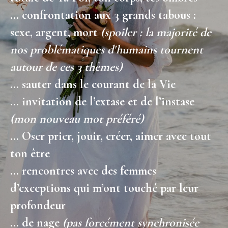
… confrontation aux 3 grands tabous :
sexe, argent, mort
(spoiler : la majorité de
nos problématiques d'humains tournent
autour de ces 3 thèmes)
… sauter dans le courant de la Vie
… invitation de l’extase et de l’instase
(mon nouveau mot préféré)
… Oser prier, jouir, créer, aimer avec tout
ton être
… rencontres avec des femmes
d’exceptions qui m’ont touché par leur
profondeur
… de nage
(pas forcément synchronisée